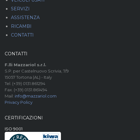
VEICOLI USATI
SERVIZI
ASSISTENZA
RICAMBI
CONTATTI
CONTATTI
F.lli Mazzariol s.r.l.
S.P. per Castelnuovo Scrivia, 7/9
15057 Tortona (AL) - Italy
Tel. (+39) 0131.861294
Fax. (+39) 0131.861494
Mail:
info@mazzariol.com
Privacy Policy
CERTIFICAZIONI
ISO 9001