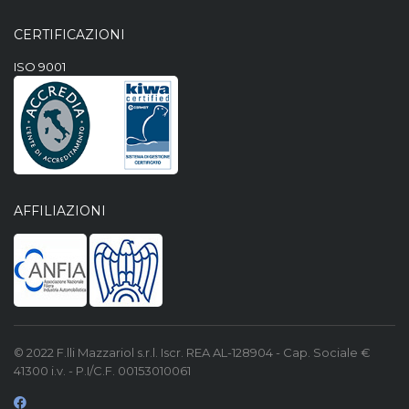
CERTIFICAZIONI
ISO 9001
AFFILIAZIONI
© 2022 F.lli Mazzariol s.r.l. Iscr. REA AL-128904 - Cap. Sociale €
41300 i.v. - P.I/C.F. 00153010061