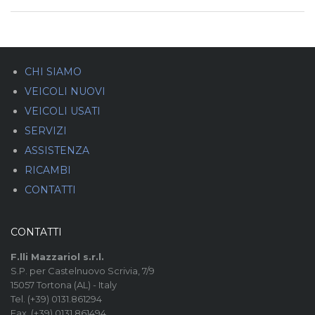
CHI SIAMO
VEICOLI NUOVI
VEICOLI USATI
SERVIZI
ASSISTENZA
RICAMBI
CONTATTI
CONTATTI
F.lli Mazzariol s.r.l.
S.P. per Castelnuovo Scrivia, 7/9
15057 Tortona (AL) - Italy
Tel. (+39) 0131.861294
Fax. (+39) 0131.861494