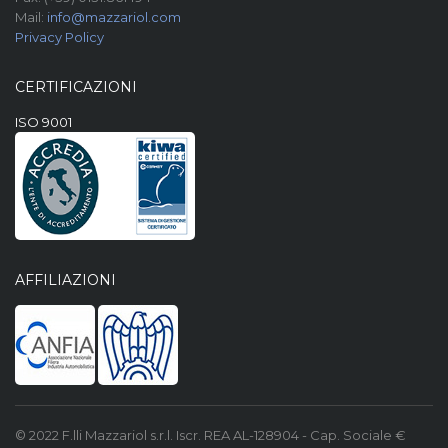
Mail:
info@mazzariol.com
Privacy Policy
CERTIFICAZIONI
ISO 9001
AFFILIAZIONI
© 2022 F.lli Mazzariol s.r.l. Iscr. REA AL-128904 - Cap. Sociale €