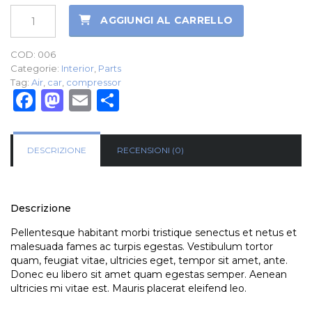
USB
AGGIUNGI AL CARRELLO
Air
Compressor
quantità
COD:
006
Categorie:
Interior
,
Parts
Tag:
Air
,
car
,
compressor
Facebook
Mastodon
Email
Condividi
DESCRIZIONE
RECENSIONI (0)
Descrizione
Pellentesque habitant morbi tristique senectus et netus et
malesuada fames ac turpis egestas. Vestibulum tortor
quam, feugiat vitae, ultricies eget, tempor sit amet, ante.
Donec eu libero sit amet quam egestas semper. Aenean
ultricies mi vitae est. Mauris placerat eleifend leo.