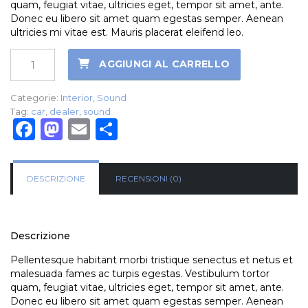
quam, feugiat vitae, ultricies eget, tempor sit amet, ante.
Donec eu libero sit amet quam egestas semper. Aenean
ultricies mi vitae est. Mauris placerat eleifend leo.
Ninja
AGGIUNGI AL CARRELLO
Sound
quantità
Categorie:
Interior
,
Sound
Tag:
car
,
dealer
,
sound
Facebook
Mastodon
Email
Condividi
DESCRIZIONE
RECENSIONI (0)
Descrizione
Pellentesque habitant morbi tristique senectus et netus et
malesuada fames ac turpis egestas. Vestibulum tortor
quam, feugiat vitae, ultricies eget, tempor sit amet, ante.
Donec eu libero sit amet quam egestas semper. Aenean