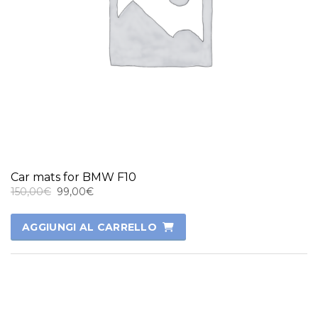
Car mats for BMW F10
Il
Il
150,00
€
99,00
€
prezzo
prezzo
originale
attuale
AGGIUNGI AL CARRELLO
era:
è:
150,00€.
99,00€.