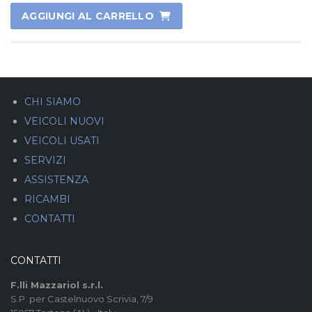
AGGIUNGI AL CARRELLO
CHI SIAMO
VEICOLI NUOVI
VEICOLI USATI
SERVIZI
ASSISTENZA
RICAMBI
CONTATTI
CONTATTI
F.lli Mazzariol s.r.l.
S.P. per Castelnuovo Scrivia, 7/9