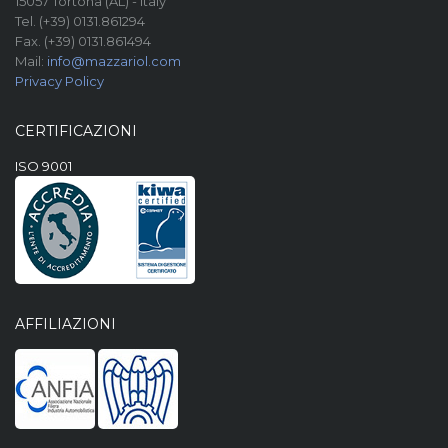
15057 Tortona (AL) - Italy
Tel. (+39) 0131.861294
Fax. (+39) 0131.861494
Mail:
info@mazzariol.com
Privacy Policy
CERTIFICAZIONI
ISO 9001
AFFILIAZIONI