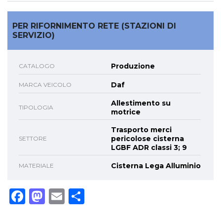
PER RIFORNIMENTO RETE (STAZIONI DI
SERVIZIO)
Produzione
CATALOGO
Daf
MARCA VEICOLO
Allestimento su
TIPOLOGIA
motrice
Trasporto merci
pericolose cisterna
SETTORE
LGBF ADR classi 3; 9
Cisterna Lega Alluminio
MATERIALE
Facebook
Mastodon
Email
Condividi