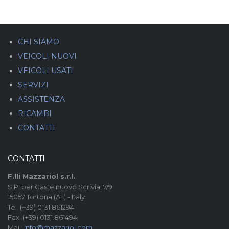
CHI SIAMO
VEICOLI NUOVI
VEICOLI USATI
SERVIZI
ASSISTENZA
RICAMBI
CONTATTI
CONTATTI
F.lli Mazzariol s.r.l.
S.P. per Castelnuovo Scrivia, 7/9
15057 Tortona (AL) - Italy
Tel. (+39) 0131.861294
Fax. (+39) 0131.861494
Mail:
info@mazzariol.com