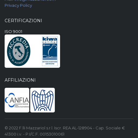
Privacy Policy
CERTIFICAZIONI
ISO 9001
AFFILIAZIONI
© 2022 F.lli Mazzariol s.r.l. Iscr. REA AL-128904 - Cap. Sociale €
41300 i.v. - P.I/C.F. 00153010061