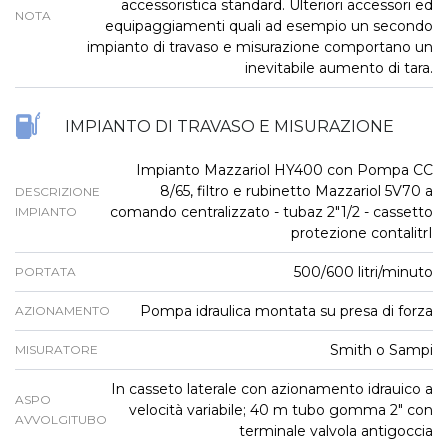
accessoristica standard. Ulteriori accessori ed
NOTA
equipaggiamenti quali ad esempio un secondo
impianto di travaso e misurazione comportano un
inevitabile aumento di tara.
IMPIANTO DI TRAVASO E MISURAZIONE
Impianto Mazzariol HY400 con Pompa CC
8/65, filtro e rubinetto Mazzariol 5V70 a
DESCRIZIONE
comando centralizzato - tubaz 2"1/2 - cassetto
IMPIANTO
protezione contalitrI
500/600 litri/minuto
PORTATA
Pompa idraulica montata su presa di forza
AZIONAMENTO
Smith o Sampi
MISURATORE
In casseto laterale con azionamento idrauico a
ASPO
velocità variabile; 40 m tubo gomma 2" con
AVVOLGITUBO
terminale valvola antigoccia