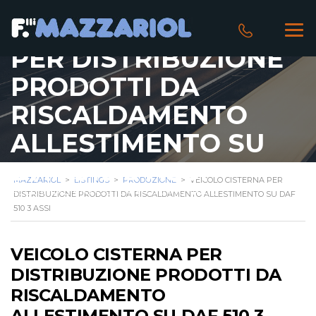
VEICOLO CISTERNA
PER DISTRIBUZIONE
PRODOTTI DA
RISCALDAMENTO
ALLESTIMENTO SU
DAF 510 3 ASSI
MAZZARIOL
>
LISTINGS
>
PRODUZIONE
>
VEICOLO CISTERNA PER
ALLESTIMENTO CISTERNA SU MOTRICE
DISTRIBUZIONE PRODOTTI DA RISCALDAMENTO ALLESTIMENTO SU DAF
510 3 ASSI
VEICOLO CISTERNA PER
DISTRIBUZIONE PRODOTTI DA
RISCALDAMENTO
ALLESTIMENTO SU DAF 510 3