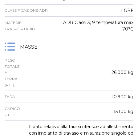
LGBF
CLASSIFICAZIONE ADR
ADR Classi 3; 9 temperatura max
MATERIE
70°C
TRASPORTABILI
MASSE
PESO
TOTALE
26.000 kg
A
TERRA
(PTT)
10.900 kg
TARA
CARICO
15.100 kg
UTILE
Il dato relativo alla tara si riferisce ad allestimento
con impianto di travaso e misurazione singolo ed