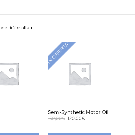
one di 2 risultati
IN OFFERTA!
Semi-Synthetic Motor Oil
Il
Il
150,00
€
120,00
€
prezzo
prezzo
originale
attuale