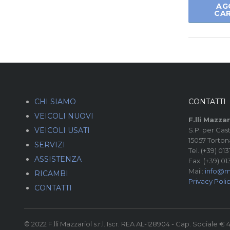
AG
CA
CHI SIAMO
CONTATTI
VEICOLI NUOVI
F.lli Mazzari
VEICOLI USATI
S.P. per Cast
15057 Tortona
SERVIZI
Tel. (+39) 01
ASSISTENZA
Fax. (+39) 01
Mail:
info@m
RICAMBI
Privacy Poli
CONTATTI
© 2022 F.lli Mazzariol s.r.l. Iscr. REA AL-128904 - Cap. Sociale € 4