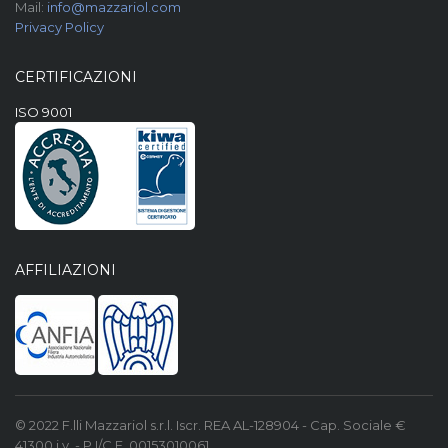
Mail:
info@mazzariol.com
Privacy Policy
CERTIFICAZIONI
ISO 9001
AFFILIAZIONI
© 2022 F.lli Mazzariol s.r.l. Iscr. REA AL-128904 - Cap. Sociale €
41300 i.v. - P.I/C.F. 00153010061