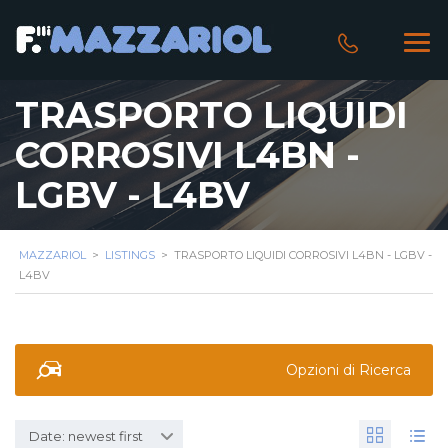
TRASPORTO LIQUIDI
CORROSIVI L4BN -
LGBV - L4BV
MAZZARIOL
>
LISTINGS
>
TRASPORTO LIQUIDI CORROSIVI L4BN - LGBV -
L4BV
Opzioni di Ricerca
Date: newest first