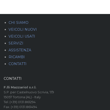
CHI SIAMO
VEICOLI NUOVI
VEICOLI USATI
SERVIZI
ASSISTENZA
RICAMBI
CONTATTI
CONTATTI
F.lli Mazzariol s.r.l.
S.P. per Castelnuovo Scrivia, 7/9
15057 Tortona (AL) - Italy
Tel. (+39) 0131.861294
Fax. (+39) 0131.861494