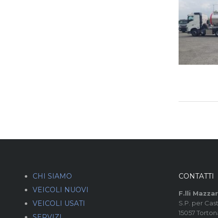
CHI SIAMO
CONTATTI
VEICOLI NUOVI
F.lli Mazzari
VEICOLI USATI
S.P. per Cast
15057 Tortona
SERVIZI