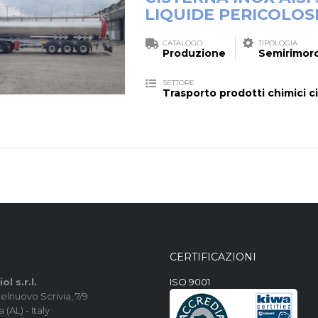
LIQUIDE PERICOLOS
CATALOGO
TIPOLOGIA
Produzione
Semirimorc
SETTORE
Trasporto prodotti chimici cis
CERTIFICAZIONI
ol s.r.l.
ISO 9001
elnuovo Scrivia, 7/9
 (AL) - Italy