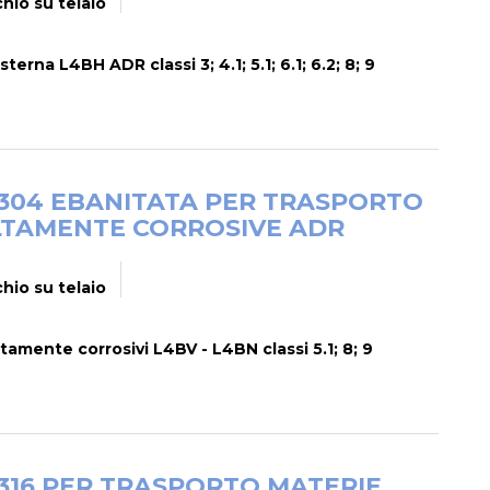
hio su telaio
terna L4BH ADR classi 3; 4.1; 5.1; 6.1; 6.2; 8; 9
I 304 EBANITATA PER TRASPORTO
LTAMENTE CORROSIVE ADR
hio su telaio
tamente corrosivi L4BV - L4BN classi 5.1; 8; 9
 316 PER TRASPORTO MATERIE