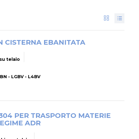
N CISTERNA EBANITATA
su telaio
L4BN - LGBV - L4BV
I 304 PER TRASPORTO MATERIE
REGIME ADR