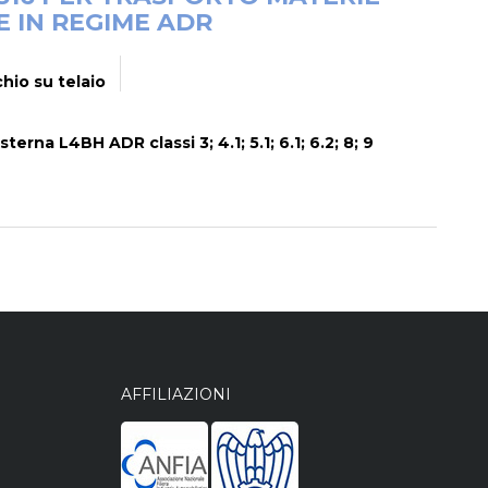
E IN REGIME ADR
hio su telaio
terna L4BH ADR classi 3; 4.1; 5.1; 6.1; 6.2; 8; 9
AFFILIAZIONI